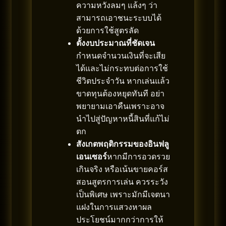
ความหวังลมๆ แล้งๆ ว่า
สามารถเอาชนะระบบได้
ด้วยการใช้สูตรลัด
ตั้งงบประมาณที่ชัดเจน
กำหนดจำนวนเงินที่จะเสีย
ได้และไม่กระทบต่อการใช้
ชีวิตประจำวัน หากเล่นแล้ว
ขาดทุนต้องหยุดทันที อย่า
พยายามเอาคืนเพราะอาจ
นำไปสู่ปัญหาหนี้สินที่แก้ไม่
ตก
สังเกตพฤติกรรมของอินฟลู
เอนเซอร์
หากมีการอวดรวย
เกินจริง หรือเน้นขายคอร์ส
สอนสูตรการเล่น ควรระวัง
เป็นพิเศษ เพราะมักมีเจตนา
แฝงในการแสวงหาผล
ประโยชน์มากกว่าการให้