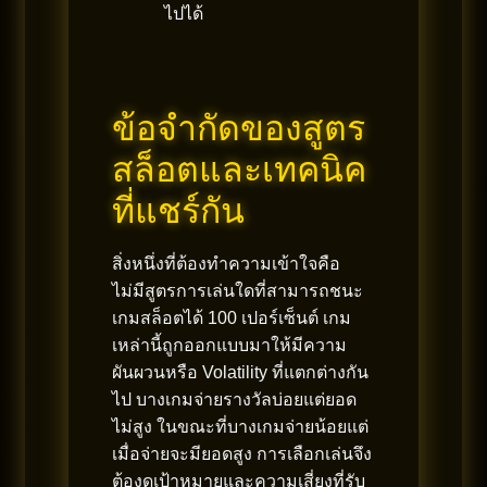
ไปได้
ข้อจำกัดของสูตร
สล็อตและเทคนิค
ที่แชร์กัน
สิ่งหนึ่งที่ต้องทำความเข้าใจคือ
ไม่มีสูตรการเล่นใดที่สามารถชนะ
เกมสล็อตได้ 100 เปอร์เซ็นต์ เกม
เหล่านี้ถูกออกแบบมาให้มีความ
ผันผวนหรือ Volatility ที่แตกต่างกัน
ไป บางเกมจ่ายรางวัลบ่อยแต่ยอด
ไม่สูง ในขณะที่บางเกมจ่ายน้อยแต่
เมื่อจ่ายจะมียอดสูง การเลือกเล่นจึง
ต้องดูเป้าหมายและความเสี่ยงที่รับ