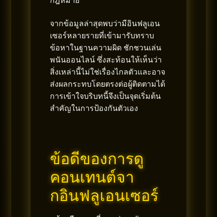
กฎหมาย
จากข้อมูลล่าสุดพบว่ามีอินฟลูเอน
เซอร์หลายรายที่เข้ามารับทราบ
ข้อหาในฐานความผิด ชักชวนเล่น
พนันออนไลน์ ซึ่งสะท้อนให้เห็นว่า
สิ่งเหล่านี้ไม่ใช่เรื่องไกลตัวและอาจ
ส่งผลกระทบโดยตรงต่อผู้ติดตามได้
การเข้าใจบริบทนี้จึงเป็นจุดเริ่มต้น
สำคัญในการป้องกันตัวเอง
ข้อดีของการดู
คอนเทนต์จา
กอินฟลูเอนเซอร์