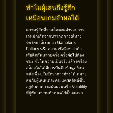
ทำไมผู้เล่นถึงรู้สึก
เหมือนเกมจำผลได้
ความรู้สึกที่ว่าสล็อตจดจำรอบการ
เล่นมักเกิดจากปรากฏการณ์ทาง
จิตวิทยาที่เรียกว่า Gambler’s
Fallacy หรือความเชื่อผิดๆ ว่าถ้า
เสียติดกันหลายครั้ง ครั้งต่อไปต้อง
ชนะ ซึ่งในความเป็นจริงแล้ว เครื่อง
สล็อตไม่ได้มีการบันทึกข้อมูลย้อน
หลังเพื่อปรับอัตราการจ่ายให้เหมาะ
สมกับผู้เล่นแต่ละคน แต่ผลลัพธ์ขึ้น
อยู่กับค่าความผันผวนหรือ Volatility
ที่ผู้พัฒนาเกมกำหนดไว้ตั้งแต่แรก