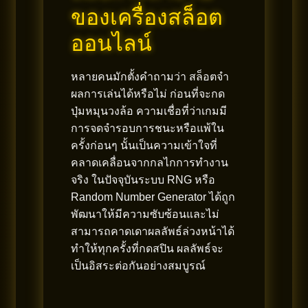
ของเครื่องสล็อต
ออนไลน์
หลายคนมักตั้งคำถามว่า สล็อตจำ
ผลการเล่นได้หรือไม่ ก่อนที่จะกด
ปุ่มหมุนวงล้อ ความเชื่อที่ว่าเกมมี
การจดจำรอบการชนะหรือแพ้ใน
ครั้งก่อนๆ นั้นเป็นความเข้าใจที่
คลาดเคลื่อนจากกลไกการทำงาน
จริง ในปัจจุบันระบบ RNG หรือ
Random Number Generator ได้ถูก
พัฒนาให้มีความซับซ้อนและไม่
สามารถคาดเดาผลลัพธ์ล่วงหน้าได้
ทำให้ทุกครั้งที่กดสปิน ผลลัพธ์จะ
เป็นอิสระต่อกันอย่างสมบูรณ์