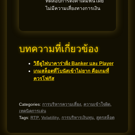
ทดสอบการตั้งค่าเดิมพันโดย
ไม่มีความเสี่ยงทางการเงิน
บทความที่เกี่ยวข้อง
วิธีดูไพ่บาคาร่าฝั่ง Banker และ Player
เกมสล็อตที่โบนัสเข้าไม่ยาก คือเกมที่
ควรโฟกัส
Categories:
การบริหารความเสี่ยง
,
ความเข้าใจผิด
,
เทคนิคการเล่น
Tags:
RTP
,
Volatility
,
การบริหารเงินทุน
,
สูตรสล็อต