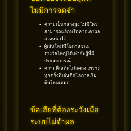
ไม่มีการจดจำ
ความเป็นกลางสูง ไม่มีใคร
สามารถแฮ็กหรือคาดเดาผล
ล่วงหน้าได้
ผู้เล่นใหม่มีโอกาสชนะ
รางวัลใหญ่ได้เท่ากับผู้ที่มี
ประสบการณ์
ความตื่นเต้นไม่ลดลง เพราะ
ทุกครั้งที่เล่นคือโอกาสเริ่ม
ต้นใหม่เสมอ
ข้อเสียที่ต้องระวังเมื่อ
ระบบไม่จำผล