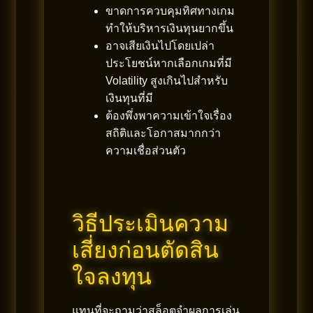
ขาดการควบคุมทิศทางเกม
ทำให้บริหารเงินทุนยากขึ้น
อาจเสียเงินไปโดยเปล่า
ประโยชน์หากเลือกเกมที่มี
Volatility สูงเกินไปสำหรับ
เงินทุนที่มี
ต้องพึ่งพาความเข้าใจเรื่อง
สถิติและโอกาสมากกว่า
ความเชื่อส่วนตัว
วิธีประเมินความ
เสี่ยงก่อนตัดสิน
ใจลงทุน
แทนที่จะถามว่าสล็อตจำผลการเล่น