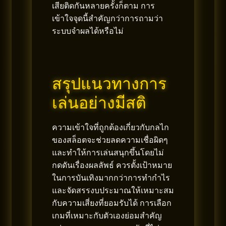
เสียติดกันหลายครั้งก็ตาม การ
เข้าใจจุดนี้สำคัญกว่าการถามว่า
ระบบจำผลได้หรือไม่
สรุปแนวทางการ
เล่นอย่างมีสติ
ความเข้าใจที่ถูกต้องเกี่ยวกับกลไก
ของสล็อตจะช่วยลดความเชื่อผิดๆ
และทำให้การเล่นสนุกขึ้นโดยไม่
กดดันเรื่องผลลัพธ์ ควรตั้งเป้าหมาย
ในการบันเทิงมากกว่าการทำกำไร
และจัดสรรงบประมาณให้เหมาะสม
กับความเสี่ยงที่ยอมรับได้ การเลือก
เกมที่เหมาะกับตัวเองย่อมสำคัญ