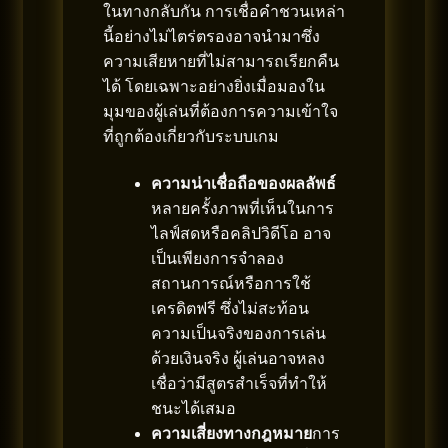
ในทางกลับกัน การเชื่อคำชวนเหล่า
นี้อย่างไม่ไตร่ตรองอาจนำมาซึ่ง
ความเสียหายที่ไม่สามารถเรียกคืน
ได้ โดยเฉพาะอย่างยิ่งเมื่อมองใน
มุมของผู้เล่นที่ต้องการความเข้าใจ
ที่ถูกต้องเกี่ยวกับระบบเกม
ความน่าเชื่อถือของผลลัพธ์
หลายครั้งภาพที่เห็นในการ
ไลฟ์สดหรือคลิปวิดีโอ อาจ
เป็นเพียงการจำลอง
สถานการณ์หรือการใช้
เครดิตฟรี ซึ่งไม่สะท้อน
ความเป็นจริงของการเล่น
ด้วยเงินจริง ผู้เล่นอาจหลง
เชื่อว่ามีสูตรสำเร็จที่ทำให้
ชนะได้เสมอ
ความเสี่ยงทางกฎหมาย
การ