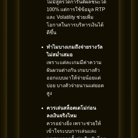
ไม่มีสูตรใดการันตีผลชนะได้
100% แต่การใช้ข้อมูล RTP
และ Volatility ช่วยเพิ่ม
โอกาสในการบริหารเงินได้
ดีขึ้น
ทำไมบางเกมถึงจ่ายรางวัล
ไม่สม่ำเสมอ
เพราะแต่ละเกมมีค่าความ
ผันผวนต่างกัน เกมบางตัว
ออกแบบมาให้จ่ายน้อยแต่
บ่อย บางตัวจ่ายนานแต่ยอด
สูง
ควรเล่นสล็อตเดโม่ก่อน
ลงเงินจริงไหม
ควรอย่างยิ่ง เพราะช่วยให้
เข้าใจระบบการเล่นและ