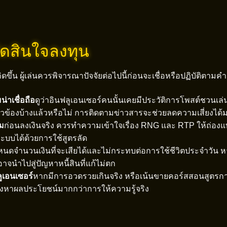
ตัดสินใจลงทุน
ิดขึ้น ผู้เล่นควรพิจารณาปัจจัยต่อไปนี้ก่อนจะเชื่อหรือปฏิบัติต
าเชื่อถือ
ดูว่าอินฟลูเอนเซอร์คนนั้นเคยมีประวัติการโพสต์ชวนเล
่ยวข้องบ้างแล้วหรือไม่ การติดตามข่าวสารจะช่วยลดความเสี่ยงได้
กม
ก่อนลงเงินจริง ควรทำความเข้าใจเรื่อง RNG และ RTP ให้ถ่องแท้
บบได้ด้วยการใช้สูตรลัด
นดจำนวนเงินที่จะเสียได้และไม่กระทบต่อการใช้ชีวิตประจำวัน ห
จนำไปสู่ปัญหาหนี้สินที่แก้ไม่ตก
ูเอนเซอร์
หากมีการอวดรวยเกินจริง หรือเน้นขายคอร์สสอนสูตรการ
หาผลประโยชน์มากกว่าการให้ความรู้จริง