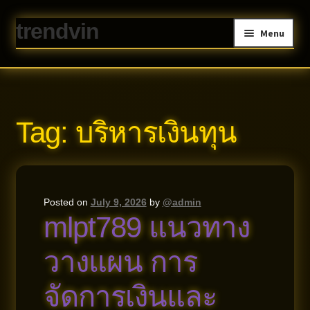
trendvin
Skip
Skip
Menu
to
to
navigation
content
Home
About us
Contact
Privacy Policy
Tag:
บริหารเงินทุน
Posted on
July 9, 2026
by
@admin
mlpt789 แนวทาง
วางแผน การ
จัดการเงินและ