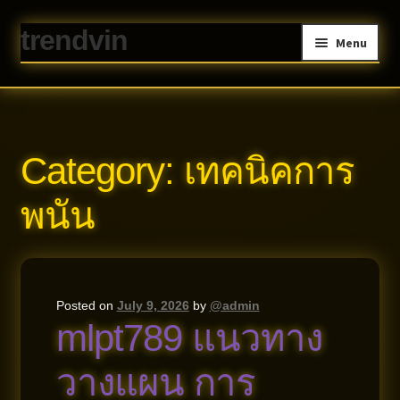
trendvin
Skip
Skip
Menu
to
to
navigation
content
Home
About us
Contact
Privacy Policy
Category:
เทคนิคการ
พนัน
Posted on
July 9, 2026
by
@admin
mlpt789 แนวทาง
วางแผน การ