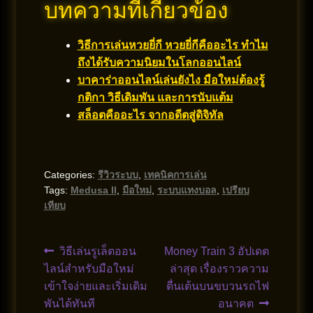
บทความที่เกี่ยวข้อง
วิธีการเล่นหวยยี่กี หวยยี่กีคืออะไร ทำไม
ถึงได้รับความนิยมในโลกออนไลน์
บาคาร่าออนไลน์เล่นยังไง มือใหม่ต้องรู้
กติกา วิธีเดิมพัน และการนับแต้ม
สล็อตคืออะไร จากอดีตสู่ดิจิทัล
Categories:
รีวิวระบบ
,
เทคนิคการเล่น
Tags:
Medusa II
,
มือใหม่
,
ระบบแทงบอล
,
เปรียบ
เทียบ
Post
Previous
Next
วิธีเล่นรูเล็ตออน
Money Train 3 อัปเดต
post:
post:
ไลน์สำหรับมือใหม่
ล่าสุด เรื่องราวความ
navigation
เข้าใจง่ายและเริ่มเดิม
ตื่นเต้นบนขบวนรถไฟ
พันได้ทันที
อนาคต