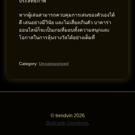
ประสิทธิภาพ
หากผู้เล่นสามารถควบคุมการเล่นของตัวเองได้
ดี เล่นอย่างมีวินัย และไม่เสี่ยงเกินตัว บาคาร่า
ออนไลน์ก็จะเป็นเกมที่มอบทั้งความสนุกและ
โอกาสในการลุ้นรางวัลได้อย่างเต็มที่
Category:
Uncategorized
© trendvin 2026
Built with Storefront
.