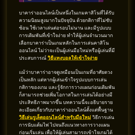
บาคาร่าออนไลน์เป็นหนึ่งในเกมคาสิโนที่ได้รับ
ความนิยมสูงมากในปัจจุบัน ด้วยกติกาที่ไม่ซับ
ซ้อน ใช้เวลาเล่นต่อรอบไม่นาน และมีรูปแบบ
การเดิมพันที่เข้าใจง่าย ทำให้ผู้เล่นจำนวนมาก
เลือกบาคาร่าเป็นเกมหลักในการเล่นคาสิโน
ออนไลน์ ไม่ว่าจะเป็นผู้เล่นมือใหม่หรือผู้เล่นที่มี
ประสบการณ์
วิธีแทงบอลให้เข้าใจง่าย
แม้ว่าบาคาร่าอาจดูเหมือนเป็นเกมที่อาศัยดวง
เป็นหลัก แต่หากผู้เล่นเข้าใจรูปแบบการเล่น
กติกาของเกม และรู้จักการวางแผนก่อนเดิมพัน
ก็สามารถช่วยเพิ่มโอกาสในการเล่นได้อย่างมี
ประสิทธิภาพมากขึ้น บทความนี้จะอธิบายราย
ละเอียดเกี่ยวกับบาคาร่าออนไลน์ตั้งแต่พื้นฐาน
วิธีเล่นรูเล็ตออนไลน์สำหรับมือใหม่
วิธีการเล่น
การนับแต้มไพ่ ไปจนถึงแนวทางการวางแผน
ก่อนเริ่มเล่น เพื่อให้ผู้เล่นสามารถเข้าใจเกมได้