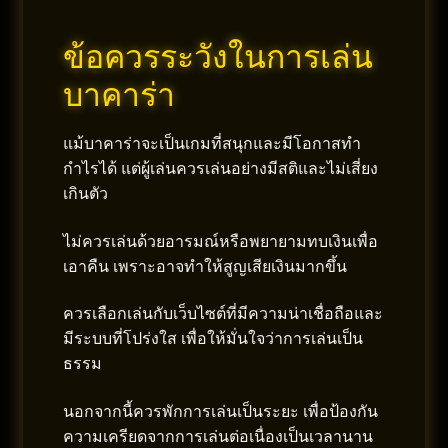
ข้อควรระวังในการเล่น
บาคาร่า
แม้บาคาร่าจะเป็นเกมที่สนุกและมีโอกาสทำ
กำไรได้ แต่ผู้เล่นควรเล่นอย่างมีสติและไม่เสี่ยง
เกินตัว
ไม่ควรเล่นด้วยอารมณ์หรือพยายามทบเงินเพื่อ
เอาคืน เพราะอาจทำให้สูญเสียเงินมากขึ้น
ควรเลือกเล่นกับเว็บไซต์ที่มีความน่าเชื่อถือและ
มีระบบที่โปร่งใส เพื่อให้มั่นใจว่าการเล่นเป็น
ธรรม
นอกจากนี้ควรพักการเล่นเป็นระยะ เพื่อป้องกัน
ความเครียดจากการเล่นต่อเนื่องเป็นเวลานาน