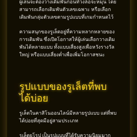
ผู้เล่นจะต้องวางเดิมพันก่อนที่วงล้อจะหมุน โดย
สามารถเลือกเดิมพันตัวเลขเฉพาะ หรือเลือก
เดิมพันกลุ่มตัวเลขตามรูปแบบที่เกมกำหนดไว้
ความสนุกของรูเล็ตอยู่ที่ความหลากหลายของ
การเดิมพัน ซึ่งเปิดโอกาสให้ผู้เล่นเลือกวางเดิม
พันได้หลายแบบ ทั้งแบบเสี่ยงสูงเพื่อหวังรางวัล
ใหญ่ หรือแบบเสี่ยงต่ำเพื่อเพิ่มโอกาสชนะ
รูปแบบของรูเล็ตที่พบ
ได้บ่อย
รูเล็ตในคาสิโนออนไลน์มีหลายรูปแบบ แต่ที่พบ
ได้บ่อยที่สุดมีอยู่สามประเภท
รูเล็ตยุโรป เป็นรูปแบบที่ได้รับความนิยมมาก