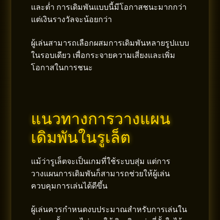
และต่ำ การเดิมพันแบบนี้มีโอกาสชนะมากกว่า
แต่เงินรางวัลจะน้อยกว่า
ผู้เล่นสามารถเลือกผสมการเดิมพันหลายรูปแบบ
ในรอบเดียว เพื่อกระจายความเสี่ยงและเพิ่ม
โอกาสในการชนะ
แนวทางการวางแผน
เดิมพันในรูเล็ต
แม้ว่ารูเล็ตจะเป็นเกมที่ใช้ระบบสุ่ม แต่การ
วางแผนการเดิมพันก็สามารถช่วยให้ผู้เล่น
ควบคุมการเล่นได้ดีขึ้น
ผู้เล่นควรกำหนดงบประมาณสำหรับการเล่นใน