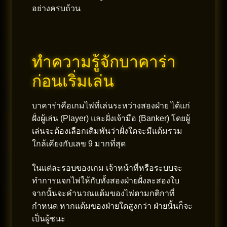
อย่างครบถ้วน
ทำความรู้จักบาคาร่า
ก่อนเริ่มเล่น
บาคาร่าคือเกมไพ่ที่เล่นระหว่างสองฝ่าย ได้แก่
ฝั่งผู้เล่น (Player) และฝั่งเจ้ามือ (Banker) โดยผู้
เล่นจะต้องเลือกเดิมพันว่าฝั่งใดจะมีแต้มรวม
ใกล้เคียงกับเลข 9 มากที่สุด
ในแต่ละรอบของเกม เจ้าหน้าที่หรือระบบจะ
ทำการแจกไพ่ให้กับทั้งสองฝ่ายฝั่งละสองใบ
จากนั้นจะคำนวณแต้มของไพ่ตามกติกาที่
กำหนด หากแต้มของฝ่ายใดสูงกว่า ฝ่ายนั้นก็จะ
เป็นผู้ชนะ