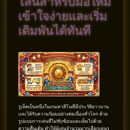
ไลน์สำหรับมือใหม่
เข้าใจง่ายและเริ่ม
เดิมพันได้ทันที
รูเล็ตเป็นหนึ่งในเกมคาสิโนที่มีประวัติยาวนาน
และได้รับความนิยมอย่างต่อเนื่องทั่วโลก ด้วย
รูปแบบการเล่นที่ไม่ซับซ้อนและเต็มไปด้วย
ความตื่นเต้น ทำให้ผู้เล่นจำนวนมากเลือกเล่นรู