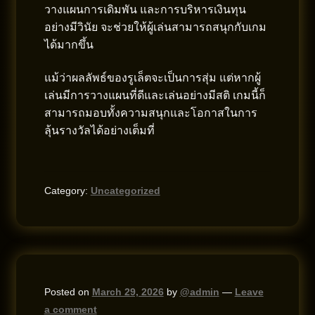
วางแผนการเดิมพัน และการบริหารเงินทุน
อย่างมีวินัย จะช่วยให้ผู้เล่นสามารถสนุกกับเกม
ได้มากขึ้น
แม้ว่าผลลัพธ์ของรูเล็ตจะเป็นการสุ่ม แต่หากผู้
เล่นมีการวางแผนที่ดีและเล่นอย่างมีสติ เกมนี้ก็
สามารถมอบทั้งความสนุกและโอกาสในการ
ลุ้นรางวัลได้อย่างเต็มที่
Category:
Uncategorized
Posted on
March 29, 2026
by
@admin
—
Leave
a comment