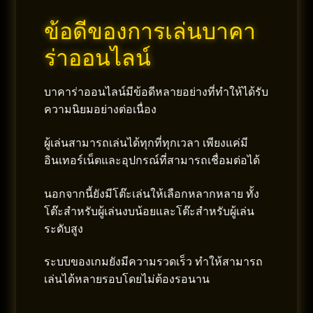
ข้อดีของการเล่นบาคา
ร่าออนไลน์
บาคาร่าออนไลน์มีข้อดีหลายอย่างที่ทำให้ได้รับ
ความนิยมอย่างต่อเนื่อง
ผู้เล่นสามารถเล่นได้ทุกที่ทุกเวลา เพียงแค่มี
อินเทอร์เน็ตและอุปกรณ์ที่สามารถเชื่อมต่อได้
นอกจากนี้ยังมีโต๊ะเล่นให้เลือกหลากหลาย ทั้ง
โต๊ะสำหรับผู้เล่นงบน้อยและโต๊ะสำหรับผู้เล่น
ระดับสูง
ระบบของเกมยังมีความรวดเร็ว ทำให้สามารถ
เล่นได้หลายรอบโดยไม่ต้องรอนาน