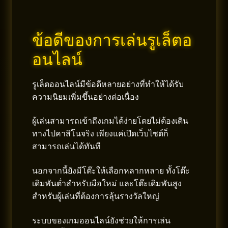
ข้อดีของการเล่นรูเล็ตอ
อนไลน์
รูเล็ตออนไลน์มีข้อดีหลายอย่างที่ทำให้ได้รับ
ความนิยมเพิ่มขึ้นอย่างต่อเนื่อง
ผู้เล่นสามารถเข้าถึงเกมได้ง่ายโดยไม่ต้องเดิน
ทางไปคาสิโนจริง เพียงแค่เปิดเว็บไซต์ก็
สามารถเล่นได้ทันที
นอกจากนี้ยังมีโต๊ะให้เลือกหลากหลาย ทั้งโต๊ะ
เดิมพันต่ำสำหรับมือใหม่ และโต๊ะเดิมพันสูง
สำหรับผู้เล่นที่ต้องการลุ้นรางวัลใหญ่
ระบบของเกมออนไลน์ยังช่วยให้การเล่น