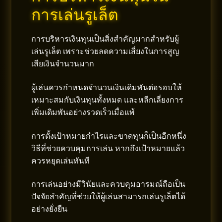
การเล่นรูเล็ต
การบริหารเงินทุนเป็นสิ่งสำคัญมากสำหรับผู้
เล่นรูเล็ต เพราะช่วยลดความเสี่ยงในการสูญ
เสียเงินจำนวนมาก
ผู้เล่นควรกำหนดจำนวนเงินเดิมพันต่อรอบให้
เหมาะสมกับเงินทุนทั้งหมด และหลีกเลี่ยงการ
เพิ่มเดิมพันอย่างรวดเร็วเมื่อแพ้
การตั้งเป้าหมายกำไรและขาดทุนก็เป็นอีกหนึ่ง
วิธีที่ช่วยควบคุมการเล่น หากถึงเป้าหมายแล้ว
ควรหยุดเล่นทันที
การเล่นอย่างมีวินัยและควบคุมอารมณ์ถือเป็น
ปัจจัยสำคัญที่ช่วยให้ผู้เล่นสามารถเล่นรูเล็ตได้
อย่างยั่งยืน